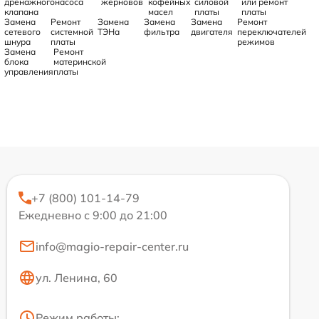
дренажного
насоса
жерновов
кофейных
силовой
или ремонт
клапана
масел
платы
платы
Замена
Ремонт
Замена
Замена
Замена
Ремонт
сетевого
системной
ТЭНа
фильтра
двигателя
переключателей
шнура
платы
режимов
Замена
Ремонт
блока
материнской
управления
платы
+7 (800) 101-14-79
Ежедневно с 9:00 до 21:00
info@magio-repair-center.ru
ул. Ленина, 60
Режим работы: