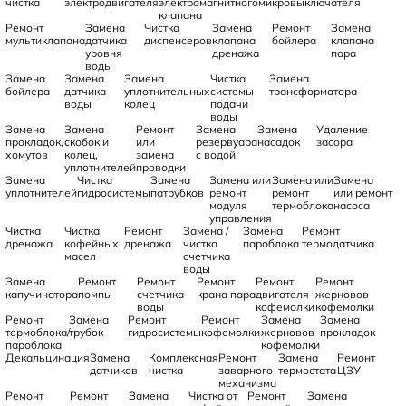
чистка
электродвигателя
электромагнитного
микровыключателя
клапана
Ремонт
Замена
Чистка
Замена
Ремонт
Замена
мультиклапана
датчика
диспенсеров
клапана
бойлера
клапана
уровня
дренажа
пара
воды
Замена
Замена
Замена
Чистка
Замена
бойлера
датчика
уплотнительных
системы
трансформатора
воды
колец
подачи
воды
Замена
Замена
Ремонт
Замена
Замена
Удаление
прокладок,
скобок и
или
резервуара
насадок
засора
хомутов
колец,
замена
с водой
уплотнителей
проводки
Замена
Чистка
Замена
Замена или
Замена или
Замена
уплотнителей
гидросистемы
патрубков
ремонт
ремонт
или ремонт
модуля
термоблока
насоса
управления
Чистка
Чистка
Ремонт
Замена /
Замена
Ремонт
дренажа
кофейных
дренажа
чистка
пароблока
термодатчика
масел
счетчика
воды
Замена
Ремонт
Ремонт
Ремонт
Ремонт
Ремонт
капучинатора
помпы
счетчика
крана пара
двигателя
жерновов
воды
кофемолки
кофемолки
Ремонт
Замена
Ремонт
Ремонт
Замена
Замена
термоблока/
трубок
гидросистемы
кофемолки
жерновов
прокладок
пароблока
кофемолки
Декальцинация
Замена
Комплексная
Ремонт
Замена
Ремонт
датчиков
чистка
заварного
термостата
ЦЗУ
механизма
Ремонт
Ремонт
Замена
Чистка от
Ремонт
Замена